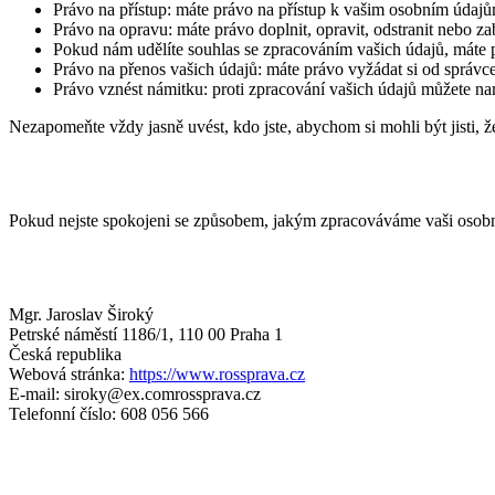
Právo na přístup: máte právo na přístup k vašim osobním údaj
Právo na opravu: máte právo doplnit, opravit, odstranit nebo za
Pokud nám udělíte souhlas se zpracováním vašich údajů, máte p
Právo na přenos vašich údajů: máte právo vyžádat si od správce
Právo vznést námitku: proti zpracování vašich údajů můžete na
Nezapomeňte vždy jasně uvést, kdo jste, abychom si mohli být jisti,
Pokud nejste spokojeni se způsobem, jakým zpracováváme vaši osobní 
Mgr. Jaroslav Široký
Petrské náměstí 1186/1, 110 00 Praha 1
Česká republika
Webová stránka:
https://www.rossprava.cz
E-mail:
siroky@
ex.com
rossprava.cz
Telefonní číslo: 608 056 566