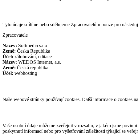
Tyto údaje sdílíme nebo sdělujeme Zpracovatelům pouze pro následují
Zpracovatele
Název:
Softmedia s.r.o
Země:
Česká Republika
Účel:
zálohování, editace
Název:
WEDOS Internet, a.s.
Země:
Česká republika
Účel:
webhosting
Naše webové stránky používají cookies. Další informace o cookies n
Vaše osobní údaje můžeme zveřejnit v rozsahu, v jakém jsme povinni t
poskytnutí informací nebo pro vyšetřování záležitosti týkající se veřej