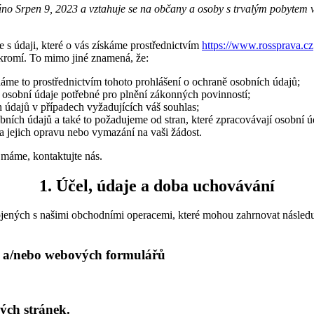
váno Srpen 9, 2023 a vztahuje se na občany a osoby s trvalým pobytem
 s údaji, které o vás získáme prostřednictvím
https://www.rossprava.cz
kromí. To mimo jiné znamená, že:
áme to prostřednictvím tohoto prohlášení o ochraně osobních údajů;
osobní údaje potřebné pro plnění zákonných povinností;
údajů v případech vyžadujících váš souhlas;
obních údajů a také to požadujeme od stran, které zpracovávají osobní
 jejich opravu nebo vymazání na vaši žádost.
 máme, kontaktujte nás.
1. Účel, údaje a doba uchovávání
ených s našimi obchodními operacemi, které mohou zahrnovat následují
lu a/nebo webových formulářů
vých stránek.