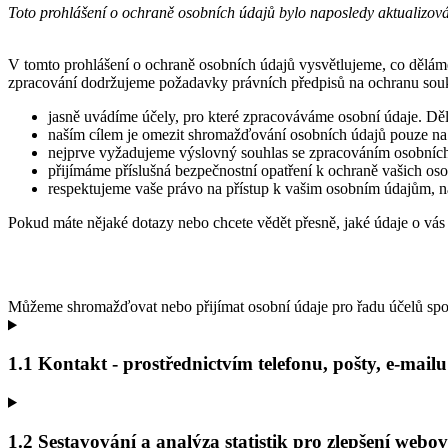
Toto prohlášení o ochraně osobních údajů bylo naposledy aktualizo
V tomto prohlášení o ochraně osobních údajů vysvětlujeme, co děláme
zpracování dodržujeme požadavky právních předpisů na ochranu sou
jasně uvádíme účely, pro které zpracováváme osobní údaje. Děl
naším cílem je omezit shromažďování osobních údajů pouze na 
nejprve vyžadujeme výslovný souhlas se zpracováním osobních 
přijímáme příslušná bezpečnostní opatření k ochraně vašich os
respektujeme vaše právo na přístup k vašim osobním údajům, na
Pokud máte nějaké dotazy nebo chcete vědět přesně, jaké údaje o vás
Můžeme shromažďovat nebo přijímat osobní údaje pro řadu účelů spoj
1.1 Kontakt - prostřednictvím telefonu, pošty, e-mai
1.2 Sestavování a analýza statistik pro zlepšení webo