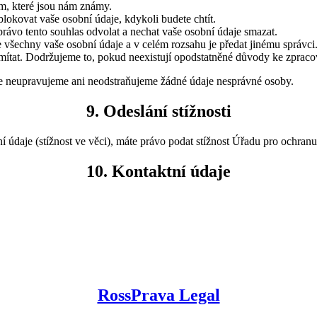
ům, které jsou nám známy.
blokovat vaše osobní údaje, kdykoli budete chtít.
rávo tento souhlas odvolat a nechat vaše osobní údaje smazat.
 všechny vaše osobní údaje a v celém rozsahu je předat jinému správci
mítat. Dodržujeme to, pokud neexistují opodstatněné důvody ke zpraco
 že neupravujeme ani neodstraňujeme žádné údaje nesprávné osoby.
9. Odeslání stížnosti
údaje (stížnost ve věci), máte právo podat stížnost Úřadu pro ochranu
10. Kontaktní údaje
RossPrava Legal